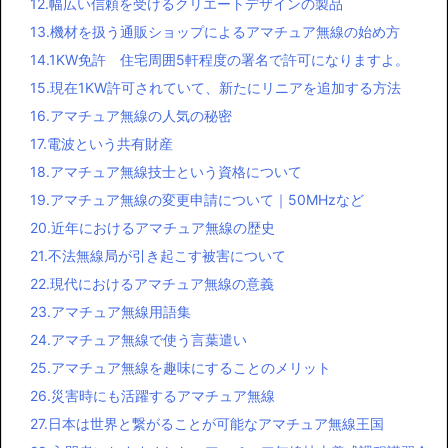
５．八木アンテナの基礎知識
６．アマチュア無線を楽しむにはアンテナが重要
７．アマチュア無線機、トランシーバーについて
８．アマチュア無線初心者におすすめの周波数帯
９．アマチュア無線の豆知識
10.アマチュア無線開局までの流れ
11.ナガラ電子のアンテナなどを販売する通販サイト
12.幅広い信頼を受けるクリエートデザインの製品
13.機材を扱う通販ショップによるアマチュア無線の始め方
14.1KW免許 住宅周囲5軒程度の署名で許可になりますよ。
15.現在1KW許可されていて、新たにリニアを追加する方法
16.アマチュア無線の人気の秘密
17.電波という共有財産
18.アマチュア無線技士という資格について
19.アマチュア無線の変更申請について｜50MHzなど
20.近年におけるアマチュア無線の歴史