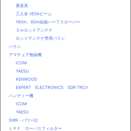
１４－５０MHｚ全バンドカバー
ＣＹ１５４｜クリエートデザイン （２１ または２４MH
z）４エレ
ＨＦマルチバンド八木
HFヤギアンテナ
ＶＨＦ（５０・１４４ＭＨｚ）八木アンテナ
Ⅴ型ダイポール・ロータリーダイポール
垂直系
工人舎 VESAビーム
160m、80m短縮ハーフスローパー
５ｍロッドアンテナ
ロッドアンテナ専用バラン
バラン
アマチュア無線機
ICOM
YAESU