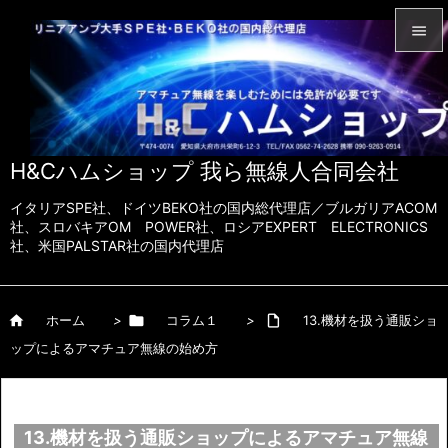


メニュ

サイド
H&Cハムショップ 我ら無線人合同会社

前へ
イタリアSPE社、ドイツBEKO社の国内総代理店／ブルガリアACOM

社、スロバキアOM POWER社、ロシアEXPERT ELECTRONICS
社、米国PALSTAR社の国内代理店
次へ

検索

ホーム
>

コラム１
>

13.機材を扱う通販ショ
ップによるアマチュア無線の始め方
13.機材を扱う通販ショップによるアマチュア無線