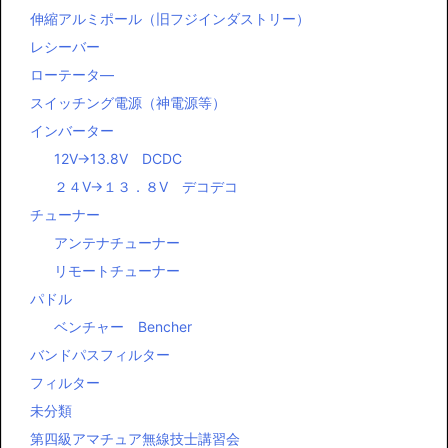
KENWOOD
EXPERT ELECTRONICS SDR TRCV
ハンディー機
ICOM
YAESU
SWR・パワー計
ＬＰＦ ローパスフィルター
伸縮アルミポール（旧フジインダストリー）
レシーバー
ローテータ―
スイッチング電源（神電源等）
インバーター
12V→13.8V DCDC
２４V→１３．８V デコデコ
チューナー
アンテナチューナー