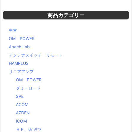
アンテナ・タワー工事（建塔、撤去、取換なんでもご相談くださ
い）
アンテナ工事のお問い合わせ
見積無料
工人舎Versaビームの工事も承りま
す。
商品カテゴリー
中古
OM POWER
Apach Lab.
アンテナスイッチ リモート
HAMPLUS
リニアアンプ