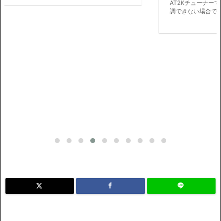
AT2Kチューナーです。 SWRが高くてリグ内蔵チューナーでは同
調できない場合でも 強力にチューニング可能です。