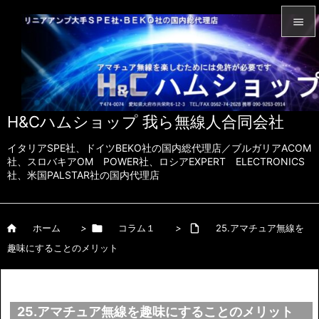


メニュ

サイド
H&Cハムショップ 我ら無線人合同会社

前へ
イタリアSPE社、ドイツBEKO社の国内総代理店／ブルガリアACOM

社、スロバキアOM POWER社、ロシアEXPERT ELECTRONICS
社、米国PALSTAR社の国内代理店
次へ

検索

ホーム
>

コラム１
>

25.アマチュア無線を
趣味にすることのメリット
25.アマチュア無線を趣味にすることのメリット