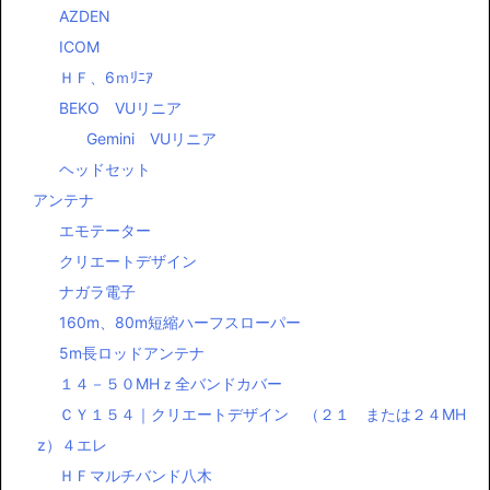
AZDEN
ICOM
ＨＦ、6ｍﾘﾆｱ
BEKO VUリニア
Gemini VUリニア
ヘッドセット
アンテナ
エモテーター
クリエートデザイン
ナガラ電子
160m、80m短縮ハーフスローパー
5m長ロッドアンテナ
１４－５０MHｚ全バンドカバー
ＣＹ１５４｜クリエートデザイン （２１ または２４MH
z）４エレ
ＨＦマルチバンド八木