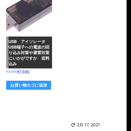
USB アイソレータ
USB端子への電波の回
り込み対策や避雷対策
にいかがですか 送料
込み
元
現
¥
2,000
¥
1,500
の
在
価
の
お買い物カゴに追加
格
価
は
格
¥2,
は
0
¥1,
0
5
0
0

2月 17, 2021
で
0