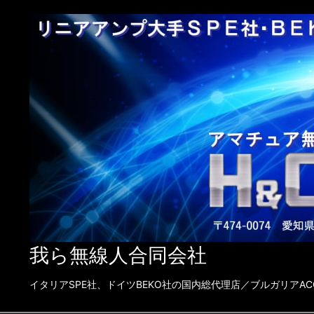
我ら無線人合同会社
イタリアSPE社、ドイツBEKO社の国内総代理店／ブルガリアACOM