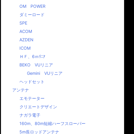
OM POWER
ダミーロード
SPE
Beko製品販売
工人舎正規
再開します
店
ACOM
OM POWER社
EKO製品の販売を再
工人舎の正規代理
AZDEN
の正規代理店に
開します。 よろしくお
なりました。 価格
ICOM
なりました。
願いします。
お問合せください
VERSAビーム少
ＨＦ、6ｍﾘﾆｱ
少し掲載が遅くなった
引き可能ですよ。
のですが、OM
積りはお問合せく
BEKO VUリニア
POWER社の正規代理
い。
店になりました。代理
Gemini VUリニア
店価格でのご提供が可
ヘッドセット
能です。是非お問合せ
ください。
アンテナ
エモテーター
クリエートデザイン
ナガラ電子
160m、80m短縮ハーフスローパー
5m長ロッドアンテナ