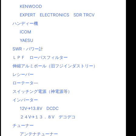
KENWOOD
EXPERT ELECTRONICS SDR TRCV
ハンディー機
ICOM
YAESU
SWR・パワー計
ＬＰＦ ローパスフィルター
伸縮アルミポール（旧フジインダストリー）
レシーバー
ローテータ―
スイッチング電源（神電源等）
インバーター
12V→13.8V DCDC
２４V→１３．８V デコデコ
チューナー
アンテナチューナー