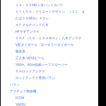
１４－５０MHｚ全バンドカバー
ＣＹ１５４｜クリエートデザイン （２１ ま
たは２４MHz）４エレ
ＨＦマルチバンド八木
HFヤギアンテナ
ＶＨＦ（５０・１４４ＭＨｚ）八木アンテナ
Ⅴ型ダイポール・ロータリーダイポール
垂直系
工人舎 VESAビーム
160m、80m短縮ハーフスローパー
５ｍロッドアンテナ
ロッドアンテナ専用バラン
バラン
アマチュア無線機
ICOM
YAESU