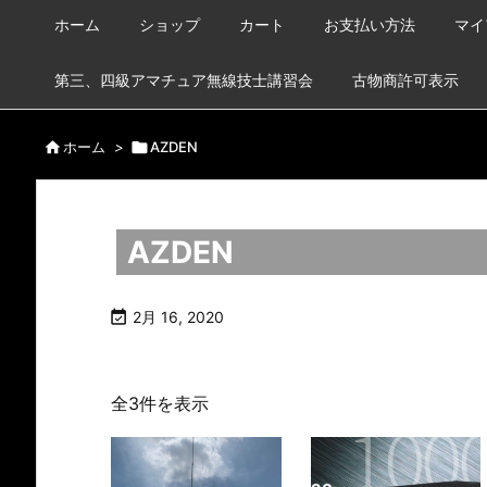
ホーム
ショップ
カート
お支払い方法
マイ
第三、四級アマチュア無線技士講習会
古物商許可表示

ホーム
>

AZDEN
AZDEN

2月 16, 2020
全3件を表示