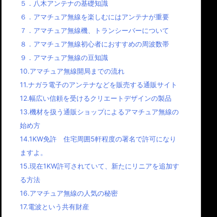
５．八木アンテナの基礎知識
６．アマチュア無線を楽しむにはアンテナが重要
７．アマチュア無線機、トランシーバーについて
８．アマチュア無線初心者におすすめの周波数帯
９．アマチュア無線の豆知識
10.アマチュア無線開局までの流れ
11.ナガラ電子のアンテナなどを販売する通販サイト
12.幅広い信頼を受けるクリエートデザインの製品
13.機材を扱う通販ショップによるアマチュア無線の
始め方
14.1KW免許 住宅周囲5軒程度の署名で許可になり
ますよ。
15.現在1KW許可されていて、新たにリニアを追加す
る方法
16.アマチュア無線の人気の秘密
17.電波という共有財産