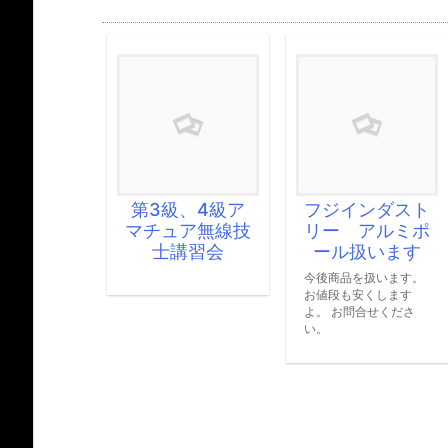
第3級、4級ア
フジインダスト
アマチュア
マチュア無線技
リー アルミポ
の運用をす
士講習会
ール扱います
は免許が必
す。
今後商品を扱います。
お値段も安くします
アマチュア無線を
よ。 お問合せくださ
するには免許が必
い。
す。 運用とは電
信することでして
信をする分には免
不要です。 免許
従事者免許と無線
免許の２種類あり
す。 従事者免許