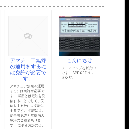
し
で
た。
す。
ホームページア
B
ドレスの変更と
サイトリニュー
アルとのご案内
無線
こんにちは
平素は格別のご高配を
るに
賜り、厚く御礼申し上
リニアアンプを販売中
要で
げます。 このたび、
です。 SPE SPE １．
弊社では新たに情報を
３K-FA
発信するホームページ
運用
を一新いたしまし
要で
た。 これに伴い、ホ
波を発
ームページアドレス
、受
を、下記の通り変更す
許は
ることとなりましたの
には、
でご案内申し上げま
局の
す。 つ […]
ま
には、