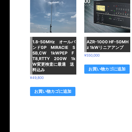
1.8-50MHz オールバ
AZR-1000 HF-50MH
ンドGP MIRAClE S
z 1kWリニアアンプ
SB,CW 1kWPEP F
¥
550,000
T8,RTTY 200W 1k
W変更検査に最適 送
お買い物カゴに追加
料込み
¥
49,800
お買い物カゴに追加