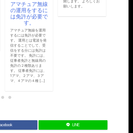
開します。 よろしくお
無線
フジインダスト
願いします。
るに
リー アルミポ
要で
ール扱います
今後商品を扱います。
お値段も安くします
運用
よ。 お問合せくださ
要で
い。
波を発
、受
許は
には、
局の
ま
には、
３ア
…]
acebook
LINE