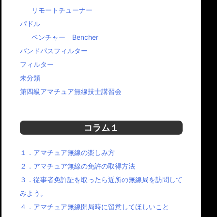
引き可能ですよ。お見
平素は格別のご高
積りはお問合せくださ
リモートチューナー
賜り、厚く御礼申
い。
パドル
げます。 このた
弊社では新たに情
ベンチャー Bencher
発信するホームペ
を一新いたしまし
バンドパスフィルター
た。 これに伴い
フィルター
ームページアドレ
を、下記の通り変
未分類
ることとなりまし
でご案内申し上げ
第四級アマチュア無線技士講習会
す。 つ […]
コラム１
１．アマチュア無線の楽しみ方
２．アマチュア無線の免許の取得方法
３．従事者免許証を取ったら近所の無線局を訪問して
みよう。
４．アマチュア無線開局時に留意してほしいこと