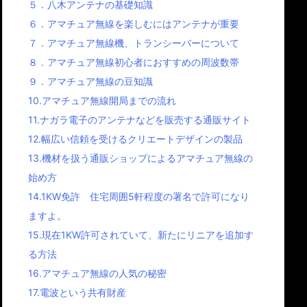
５．八木アンテナの基礎知識
６．アマチュア無線を楽しむにはアンテナが重要
７．アマチュア無線機、トランシーバーについて
８．アマチュア無線初心者におすすめの周波数帯
９．アマチュア無線の豆知識
10.アマチュア無線開局までの流れ
11.ナガラ電子のアンテナなどを販売する通販サイト
12.幅広い信頼を受けるクリエートデザインの製品
13.機材を扱う通販ショップによるアマチュア無線の
始め方
14.1KW免許 住宅周囲5軒程度の署名で許可になり
ますよ。
15.現在1KW許可されていて、新たにリニアを追加す
る方法
16.アマチュア無線の人気の秘密
17.電波という共有財産