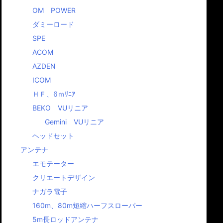
OM POWER
ダミーロード
SPE
ACOM
AZDEN
ICOM
ＨＦ、6ｍﾘﾆｱ
BEKO VUリニア
Gemini VUリニア
ヘッドセット
アンテナ
エモテーター
クリエートデザイン
ナガラ電子
160m、80m短縮ハーフスローパー
5m長ロッドアンテナ