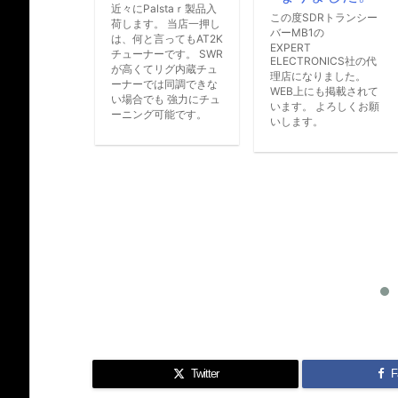
近々にPalstaｒ製品入
アマチュア
この度SDRトランシー
荷します。 当店一押し
の運用をす
バーMB1の
は、何と言ってもAT2K
は免許が必
EXPERT
チューナーです。 SWR
ELECTRONICS社の代
す。
が高くてリグ内蔵チュ
理店になりました。
ーナーでは同調できな
アマチュア無線を
WEB上にも掲載されて
い場合でも 強力にチュ
するには免許が必
います。 よろしくお願
ーニング可能です。
す。 運用とは電
いします。
信することでして
信をする分には免
不要です。 免許
従事者免許と無線
免許の２種類あり
す。 従事者免許
1アマ、２アマ、
マ、４アマの４種 [
Twitter
F