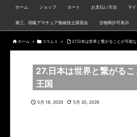
ホーム
ショップ
カート
お支払い方法
マイ
第三、四級アマチュア無線技士講習会
古物商許可表示

ホーム
>

コラム１
>

27.日本は世界と繋がることが可能
27.日本は世界と繋がる
王国

5月 18, 2020

5月 20, 2026