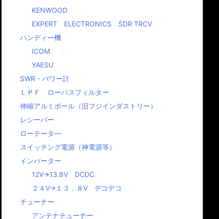
KENWOOD
EXPERT ELECTRONICS SDR TRCV
ハンディー機
ICOM
YAESU
SWR・パワー計
ＬＰＦ ローパスフィルター
伸縮アルミポール（旧フジインダストリー）
レシーバー
ローテータ―
スイッチング電源（神電源等）
インバーター
工人舎正規代理
店
第3級、4級ア
12V→13.8V DCDC
ホームペー
マチュア無線技
工人舎の正規代理店に
２４V→１３．８V デコデコ
ドレスの変
士講習会
なりました。 価格等は
チューナー
サイトリニ
お問合せください。
ERSAビーム少しお値
アルとのご
アンテナチューナー