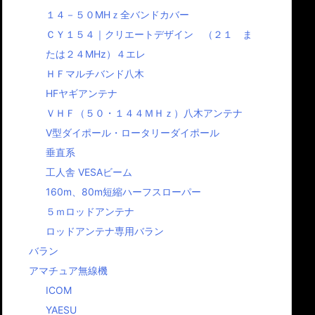
１４－５０MHｚ全バンドカバー
ＣＹ１５４｜クリエートデザイン （２１ ま
たは２４MHz）４エレ
ＨＦマルチバンド八木
HFヤギアンテナ
ＶＨＦ（５０・１４４ＭＨｚ）八木アンテナ
Ⅴ型ダイポール・ロータリーダイポール
垂直系
工人舎 VESAビーム
160m、80m短縮ハーフスローパー
５ｍロッドアンテナ
ロッドアンテナ専用バラン
バラン
アマチュア無線機
ICOM
YAESU