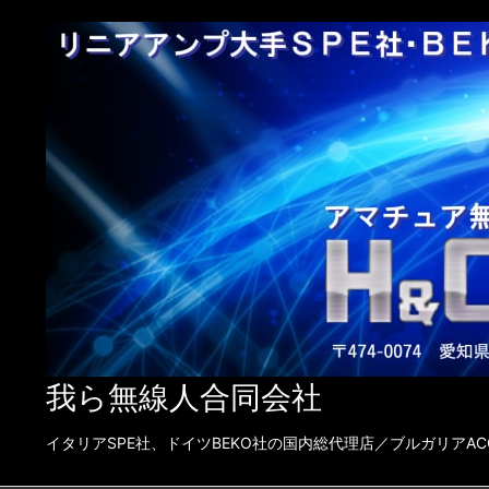
我ら無線人合同会社
イタリアSPE社、ドイツBEKO社の国内総代理店／ブルガリアACOM