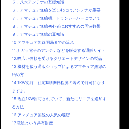
５．八木アンテナの基礎知識
６．アマチュア無線を楽しむにはアンテナが重要
７．アマチュア無線機、トランシーバーについて
８．アマチュア無線初心者におすすめの周波数帯
９．アマチュア無線の豆知識
10.アマチュア無線開局までの流れ
11.ナガラ電子のアンテナなどを販売する通販サイト
12.幅広い信頼を受けるクリエートデザインの製品
13.機材を扱う通販ショップによるアマチュア無線の
始め方
14.1KW免許 住宅周囲5軒程度の署名で許可になり
ますよ。
15.現在1KW許可されていて、新たにリニアを追加す
る方法
16.アマチュア無線の人気の秘密
17.電波という共有財産