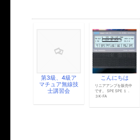
3級、4級ア
こんにちは
OM POWER
チュア無線技
の正規代理店
リニアアンプを販売中
士講習会
なりました
です。 SPE SPE １．
３K-FA
少し掲載が遅くなっ
のですが、OM
POWER社の正規代
店になりました。代
店価格でのご提供が
能です。是非お問合
ください。