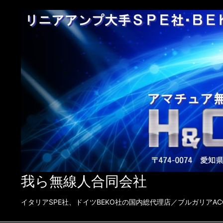
我ら無線人合同会社
イタリアSPE社、ドイツBEKO社の国内総代理店／ブルガリアACOM