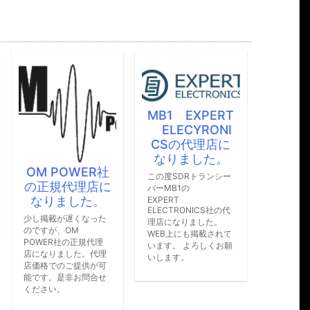
B
MB1 EXPERT
BE
ELECYRONI
開し
願い
CSの代理店に
なりました。
社
フジインダスト
この度SDRトランシー
に
リー アルミポ
バーMB1の
。
ール扱います
EXPERT
ELECTRONICS社の代
た
今後商品を扱います。
理店になりました。
お値段も安くします
WEB上にも掲載されて
理
よ。 お問合せくださ
います。 よろしくお願
理
い。
いします。
可
せ