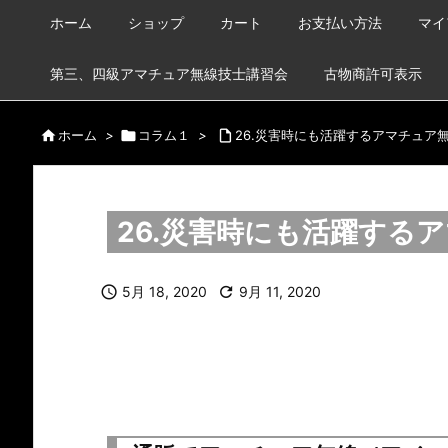
ホーム
ショップ
カート
お支払い方法
マイ
第三、四級アマチュア無線技士講習会
古物商許可表示

ホーム
>

コラム１
>

26.災害時にも活躍するアマチュア
26.災害時にも活躍する

5月 18, 2020

9月 11, 2020