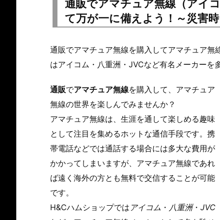
通販でアマチュア無線（アイコ
て万が一に備えよう！～災害時
通販でアマチュア無線を購入してアマチュア無線
はアイコム・八重洲・JVCなど有名メーカーを
通販
で
アマチュア無線
を購入して、アマチュア
無線の世界を楽しんでみませんか？
アマチュア無線は、生涯を通して楽しめる趣味
として注目を集めるホットな通信手段です。携
帯電話などでは通話する場合には多大な費用が
かかってしまいますが、アマチュア無線であれ
ば遠く海外の方とも無料で交信することが可能
です。
H&Cハムショップでは
アイコム
・
八重洲
・
JVC