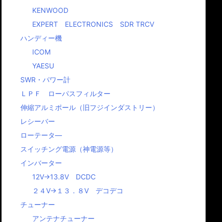
KENWOOD
EXPERT ELECTRONICS SDR TRCV
ハンディー機
ICOM
eko製品販売
YAESU
再開します
ホームページア
アマチュア無
SWR・パワー計
KO製品の販売を再
ドレスの変更と
の運用をする
ます。 よろしくお
ＬＰＦ ローパスフィルター
サイトリニュー
は免許が必要
します。
伸縮アルミポール（旧フジインダストリー）
アルとのご案内
す。
レシーバー
平素は格別のご高配を
アマチュア無線を運
賜り、厚く御礼申し上
するには免許が必要
ローテータ―
げます。 このたび、
す。 運用とは電波を
スイッチング電源（神電源等）
弊社では新たに情報を
信することでして、
発信するホームページ
信をする分には免許
インバーター
を一新いたしまし
不要です。 免許には
た。 これに伴い、ホ
従事者免許と無線局
12V→13.8V DCDC
ームページアドレス
免許の２種類ありま
２４V→１３．８V デコデコ
を、下記の通り変更す
す。 従事者免許には
ることとなりましたの
1アマ、２アマ、３ア
チューナー
でご案内申し上げま
マ、４アマの４種 […
す。 つ […]
アンテナチューナー