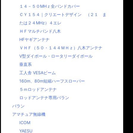
１４－５０MHｚ全バンドカバー
ＣＹ１５４｜クリエートデザイン （２１ ま
たは２４MHz）４エレ
ＨＦマルチバンド八木
HFヤギアンテナ
ＶＨＦ（５０・１４４ＭＨｚ）八木アンテナ
Ⅴ型ダイポール・ロータリーダイポール
垂直系
工人舎 VESAビーム
160m、80m短縮ハーフスローパー
５ｍロッドアンテナ
ロッドアンテナ専用バラン
バラン
アマチュア無線機
ICOM
YAESU