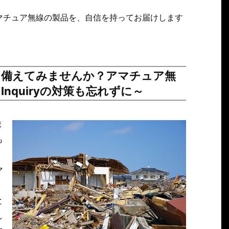
マチュア無線の製品を、自信を持ってお届けします
に備えてみませんか？アマチュア無
nquiryの対策も忘れずに～
ま
も
マ
、
と
し