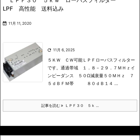
ＬＰＦ３０ ５ｋｗ ローパスフィルター
LPF 高性能 送料込み

11月 11, 2020

11月 6, 2025
５ＫＷ ＣＷ可能ＬＰＦローパスフィルター
です。
通過帯域 １．８－２９．７ＭＨｚ
イ
ンピーダンス ５０Ω
減衰量
５０ＭＨｚ ７
５ｄＢ
ＦＭ帯 ８０ｄＢ
１４ ...
記事を読む
ＬＰＦ３０ ５ｋ ...