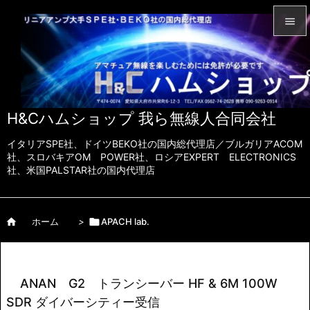


メニュ

サイド
H&Cハムショップ 我ら無線人合同会社

前へ
イタリアSPE社、ドイツBEKO社の国内総代理店／ブルガリアACOM

社、スロバキアOM POWER社、ロシアEXPERT ELECTRONICS
社、米国PALSTAR社の国内代理店
次へ

検索

ホーム
>

APACH lab.
ANAN G2 トランシーバー HF & 6M 100W
SDR ダイバーシティー受信