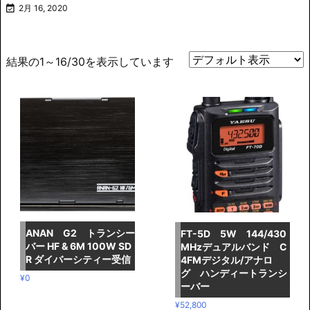

2月 16, 2020
結果の1～16/30を表示しています
ANAN G2 トランシー
FT-5D 5W 144/430
バー HF & 6M 100W SD
MHzデュアルバンド C
R ダイバーシティー受信
4FMデジタル/アナロ
グ ハンディートランシ
¥
0
ーバー
¥
52,800