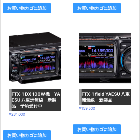
価
の
価
の
格
価
格
価
お買い物カゴに追加
お買い物カゴに追加
は
格
は
格
¥3
は
¥5
は
7
¥3
3
¥4
9,
5
6,
9
5
8,
8
8,
0
0
0
0
0
0
0
0
で
0
で
0
し
で
し
で
た。
す。
た。
す。
FTX-1 DX 100W機 YA
FTX-1 field YAESU 八重
ESU 八重洲無線 新製
洲無線 新製品
品 予約受付中
¥
159,500
¥
231,000
お買い物カゴに追加
お買い物カゴに追加