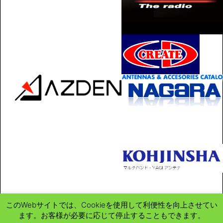
このWebサイトでは、Cookieを使用して利便性を向上させてい
ます。お客様が必要に応じて停止することもできます。
Copyright ©
2017
-2026
H&Cハムショップ 我ら無線人合同会社
All Rights

