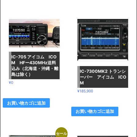
IC-705 アイコム ICO
M HFー430MHz送料
込み（北海道・沖縄・離
IC-7300MK2 トランシ
島は除く）
ーバー アイコム ICO
M
¥
0
¥
185,900
お買い物カゴに追加
お買い物カゴに追加
セール