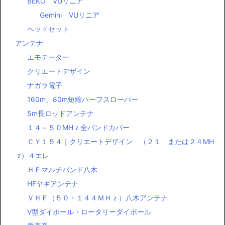
BEKO VUリニア
Gemini VUリニア
ヘッドセット
アンテナ
エモテーター
クリエートデザイン
ナガラ電子
160m、80m短縮ハーフスローパー
5m長ロッドアンテナ
１４－５０MHｚ全バンドカバー
ＣＹ１５４｜クリエートデザイン （２１ または２４MH
z）４エレ
ＨＦマルチバンド八木
HFヤギアンテナ
ＶＨＦ（５０・１４４ＭＨｚ）八木アンテナ
Ⅴ型ダイポール・ロータリーダイポール