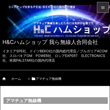


メニュ

サイド
H&Cハムショップ 我ら無線人合同会社

前へ
イタリアSPE社、ドイツBEKO社の国内総代理店／ブルガリアACOM

社、スロバキアOM POWER社、ロシアEXPERT ELECTRONICS
社、米国PALSTAR社の国内代理店
次へ

検索

ホーム
>

アマチュア無線機
アマチュア無線機