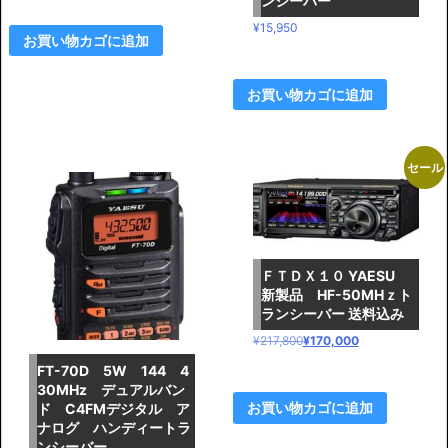
ンシーバー
¥
15,950
お買い物カゴに追加
お買い物カゴに追加
セール
ＦＴＤＸ１０ YAESU
新製品 HF-50MHｚト
ランシーバー 送料込み
元
現
¥
217,800
¥
170,000
の
在
FT-70D 5W 144 4
価
の
30MHz デュアルバン
格
価
お買い物カゴに追加
ド C4FMデジタル ア
ナログ ハンディートラ
は
格
ンシーバー