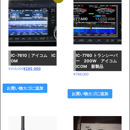
IC-7610｜アイコム IC
IC-7760 トランシーバ
OM
ー 200W アイコム
ICOM 新製品
元
現
¥
318,000
¥
285,000
¥
769,000
の
在
価
の
格
価
お買い物カゴに追加
お買い物カゴに追加
は
格
¥3
は
1
¥2
8,
8
0
5,
0
0