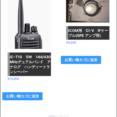
0
0
で
0
し
で
た。
す。
ICOM用 CI-V IFケー
ブル(SPE アンプ用）
¥
6,926
IC-T10 5W 144/430
お買い物カゴに追加
MHzデュアルバンド ア
ナログ ハンディートラ
ンシーバー
¥
19,800
お買い物カゴに追加