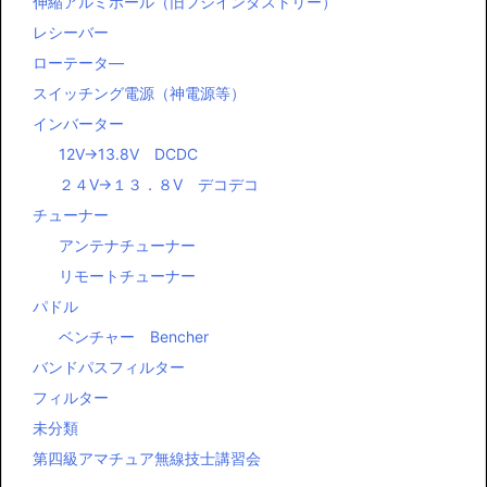
伸縮アルミポール（旧フジインダストリー）
レシーバー
ローテータ―
スイッチング電源（神電源等）
インバーター
12V→13.8V DCDC
２４V→１３．８V デコデコ
チューナー
アンテナチューナー
リモートチューナー
パドル
ベンチャー Bencher
バンドパスフィルター
フィルター
未分類
第四級アマチュア無線技士講習会