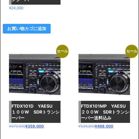
¥2
は
1
¥1
¥
24,000
7,
7
8
0,
0
0
お買い物カゴに追加
0
0
で
0
し
で
セール
セール
た。
す。
FTDX101D YAESU
FTDX101MP YAESU
１００W SDRトランシ
２００W SDRトランシ
ーバー
ーバー送料込み
元
現
元
現
¥
379,500
¥
358,000
¥
536,800
¥
498,000
の
在
の
在