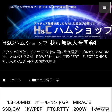


メニュ

サイド
H&Cハムショップ 我ら無線人合同会社

前へ
イタリアSPE社、ドイツBEKO社の国内総代理店／ブルガリアACOM

社、スロバキアOM POWER社、ロシアEXPERT ELECTRONICS
社、米国PALSTAR社の国内代理店
次へ

検索

ホーム
>

ナガラ電子工業
1.8-50MHz オールバンドGP MIRAClE
SSB,CW 1kWPEP FT8,RTTY 200W 1kW変更