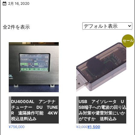

2月 16, 2020
全2件を表示
セール
DU4000AL アンテナ
USB アイソレータ U
チューナー DU TUNE
SB端子への電波の回り込
R 遠隔操作可能 4KW
み対策や避雷対策にいか
税込送料込み
がですか 送料込み
元
現
¥
756,000
¥
2,000
¥
1,500
の
在