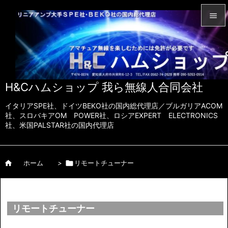


メニュ

サイド
H&Cハムショップ 我ら無線人合同会社

前へ
イタリアSPE社、ドイツBEKO社の国内総代理店／ブルガリアACOM

社、スロバキアOM POWER社、ロシアEXPERT ELECTRONICS
社、米国PALSTAR社の国内代理店
次へ

検索

ホーム
>

リモートチューナー
リモートチューナー