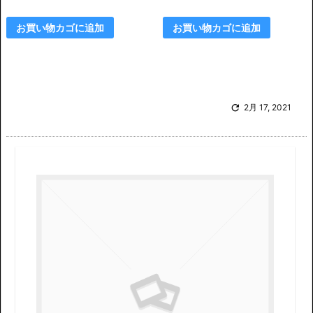
価
の
格
価
お買い物カゴに追加
お買い物カゴに追加
は
格
¥2,
は
0
¥1,
0
5
0
0

2月 17, 2021
で
0
し
で
た。
す。