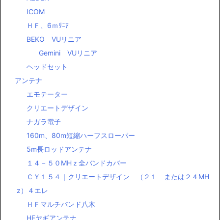
ICOM
ＨＦ、6ｍﾘﾆｱ
BEKO VUリニア
Gemini VUリニア
ヘッドセット
アンテナ
エモテーター
クリエートデザイン
ナガラ電子
160m、80m短縮ハーフスローパー
5m長ロッドアンテナ
１４－５０MHｚ全バンドカバー
ＣＹ１５４｜クリエートデザイン （２１ または２４MH
z）４エレ
ＨＦマルチバンド八木
HFヤギアンテナ