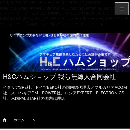
SDR,RSP1A,アンテナチューナー,リニアアンプ,MFJ,RM
ITALY,SDRPlay,ANAN,OMPower,ACOM,InnoVAntenna,,bencher,vibro

2,スパイダービーム,FLEX RADIO,アマチュア無線,IC-705,IC-7300,FT-
991A,FTDX ダイポール,アンテナ,ATU,オートチューナー,オートアンテ

ナチューナー,三共ポール，釣り竿アンテナ,ダミーロード
メニュ

サイド

前へ

次へ
H&Cハムショップ 我ら無線人合同会社

検索
イタリアSPE社、ドイツBEKO社の国内総代理店／ブルガリアACOM
社、スロバキアOM POWER社、ロシアEXPERT ELECTRONICS
社、米国PALSTAR社の国内代理店

ホーム
>