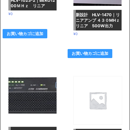
HLV-1023-2｜BEKO12
00ＭＨｚ リニア
¥
0
新設計 HLV-1470｜リ
ニアアンプ ４３０MHｚ
リニア 500W出力
お買い物カゴに追加
¥
0
お買い物カゴに追加