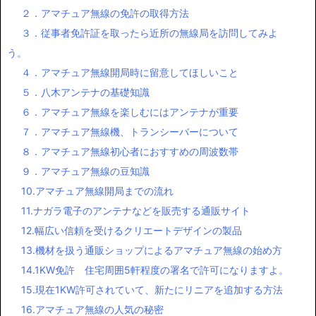
２．アマチュア無線の免許の取得方法
３．従事者免許証を取ったら近所の無線局を訪問してみよ
う。
４．アマチュア無線開局時に留意してほしいこと
５．八木アンテナの基礎知識
６．アマチュア無線を楽しむにはアンテナが重要
７．アマチュア無線機、トランシーバーについて
８．アマチュア無線初心者におすすめの周波数帯
９．アマチュア無線の豆知識
10.アマチュア無線開局までの流れ
11.ナガラ電子のアンテナなどを販売する通販サイト
12.幅広い信頼を受けるクリエートデザインの製品
13.機材を扱う通販ショップによるアマチュア無線の始め方
14.1KW免許 住宅周囲5軒程度の署名で許可になりますよ。
15.現在1KW許可されていて、新たにリニアを追加する方法
16.アマチュア無線の人気の秘密