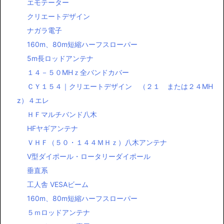
エモテーター
クリエートデザイン
ナガラ電子
160m、80m短縮ハーフスローパー
5m長ロッドアンテナ
１４－５０MHｚ全バンドカバー
ＣＹ１５４｜クリエートデザイン （２１ または２４MH
z）４エレ
ＨＦマルチバンド八木
HFヤギアンテナ
ＶＨＦ（５０・１４４ＭＨｚ）八木アンテナ
Ⅴ型ダイポール・ロータリーダイポール
垂直系
工人舎 VESAビーム
160m、80m短縮ハーフスローパー
５ｍロッドアンテナ