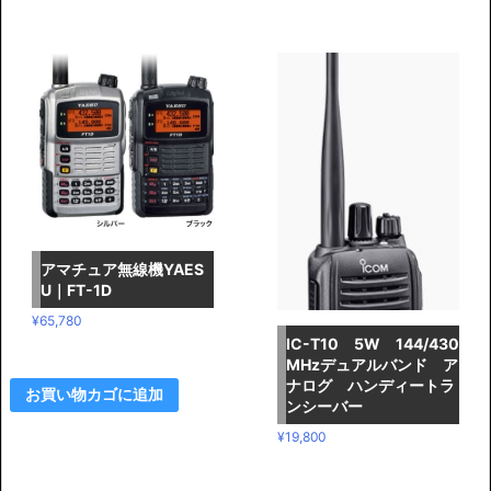
アマチュア無線機YAES
U｜FT-1D
¥
65,780
IC-T10 5W 144/430
MHzデュアルバンド ア
ナログ ハンディートラ
お買い物カゴに追加
ンシーバー
¥
19,800