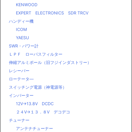
KENWOOD
EXPERT ELECTRONICS SDR TRCV
ハンディー機
ICOM
YAESU
SWR・パワー計
ＬＰＦ ローパスフィルター
伸縮アルミポール（旧フジインダストリー）
レシーバー
ローテータ―
スイッチング電源（神電源等）
インバーター
12V→13.8V DCDC
２４V→１３．８V デコデコ
チューナー
アンテナチューナー