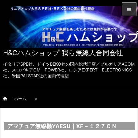


メニュ

サイド
H&Cハムショップ 我ら無線人合同会社

前へ
イタリアSPE社、ドイツBEKO社の国内総代理店／ブルガリアACOM

社、スロバキアOM POWER社、ロシアEXPERT ELECTRONICS
社、米国PALSTAR社の国内代理店
次へ

検索

ホーム
>
アマチュア無線機YAESU｜XF－１２７ＣＮ