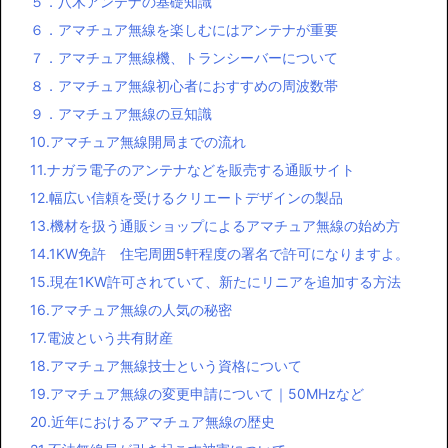
５．八木アンテナの基礎知識
６．アマチュア無線を楽しむにはアンテナが重要
７．アマチュア無線機、トランシーバーについて
８．アマチュア無線初心者におすすめの周波数帯
９．アマチュア無線の豆知識
10.アマチュア無線開局までの流れ
11.ナガラ電子のアンテナなどを販売する通販サイト
12.幅広い信頼を受けるクリエートデザインの製品
13.機材を扱う通販ショップによるアマチュア無線の始め方
14.1KW免許 住宅周囲5軒程度の署名で許可になりますよ。
15.現在1KW許可されていて、新たにリニアを追加する方法
16.アマチュア無線の人気の秘密
17.電波という共有財産
18.アマチュア無線技士という資格について
19.アマチュア無線の変更申請について｜50MHzなど
20.近年におけるアマチュア無線の歴史