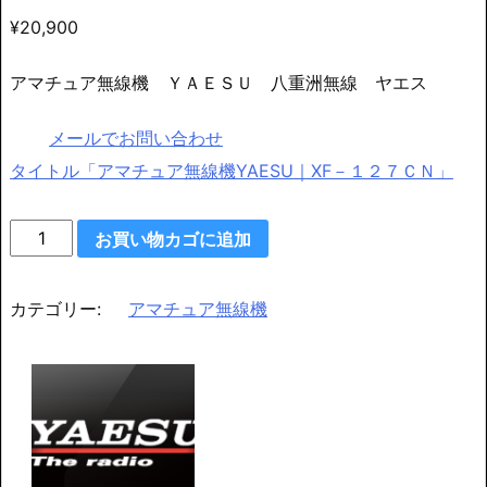
¥
20,900
アマチュア無線機 ＹＡＥＳＵ 八重洲無線 ヤエス
メールでお問い合わせ
タイトル「アマチュア無線機YAESU｜XF－１２７ＣＮ」
ア
お買い物カゴに追加
マ
チ
カテゴリー:
アマチュア無線機
ュ
ア
無
線
機