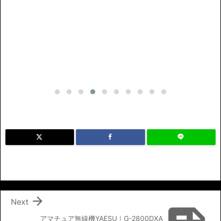

Next
アマチュア無線機YAESU｜G-2800DXA