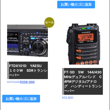
お買い物カゴに追加
セール
FTDX101D YAESU
１００W SDRトランシ
FT-5D 5W 144/430
ーバー
MHzデュアルバンド C
4FMデジタル/アナロ
元
現
¥
379,500
¥
358,000
グ ハンディートランシ
の
在
ーバー
価
の
¥
52,800
お買い物カゴに追加
格
価
は
格