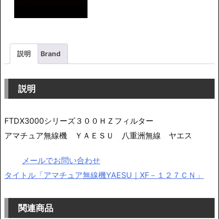
YAESU
｜
XF
－
説明
Brand
１
２
説明
７
Ｃ
FTDX3000シリーズ３００ＨＺフィルター
Ｎ
アマチュア無線機 ＹＡＥＳＵ 八重洲無線 ヤエス
個
メールでお問い合わせ
タイトル「アマチュア無線機YAESU｜XF－１２７ＣＮ」
関連商品