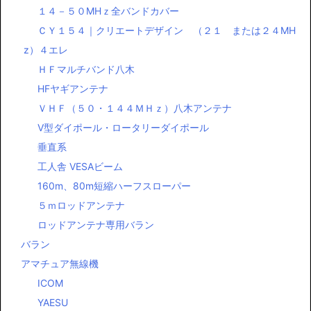
１４－５０MHｚ全バンドカバー
ＣＹ１５４｜クリエートデザイン （２１ または２４MH
z）４エレ
ＨＦマルチバンド八木
HFヤギアンテナ
ＶＨＦ（５０・１４４ＭＨｚ）八木アンテナ
Ⅴ型ダイポール・ロータリーダイポール
垂直系
工人舎 VESAビーム
160m、80m短縮ハーフスローパー
５ｍロッドアンテナ
ロッドアンテナ専用バラン
バラン
アマチュア無線機
ICOM
YAESU