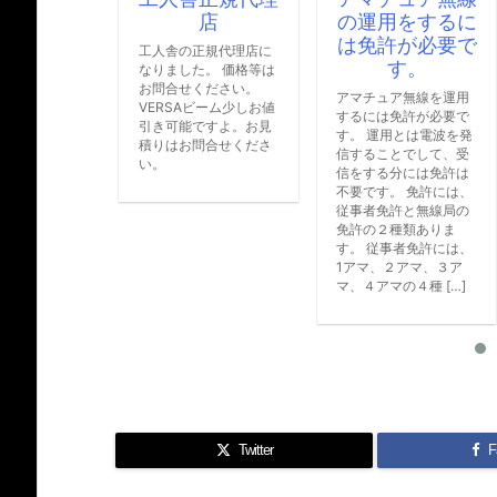
この度SDRトラン
店
の運用をするに
バーMB1の
は免許が必要で
EXPERT
人舎の正規代理店に
ELECTRONICS社
す。
りました。 価格等は
理店になりました
問合せください。
アマチュア無線を運用
WEB上にも掲載さ
ERSAビーム少しお値
するには免許が必要で
います。 よろしく
き可能ですよ。お見
す。 運用とは電波を発
いします。
りはお問合せくださ
信することでして、受
。
信をする分には免許は
不要です。 免許には、
従事者免許と無線局の
免許の２種類ありま
す。 従事者免許には、
1アマ、２アマ、３ア
マ、４アマの４種 […]
Twitter
F