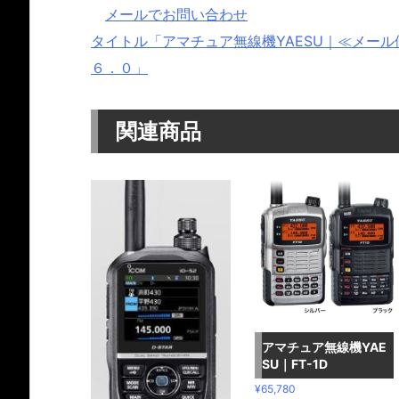
メールでお問い合わせ
タイトル「アマチュア無線機YAESU｜≪メール便 送料
６．０」
関連商品
アマチュア無線機YAE
SU｜FT-1D
¥
65,780