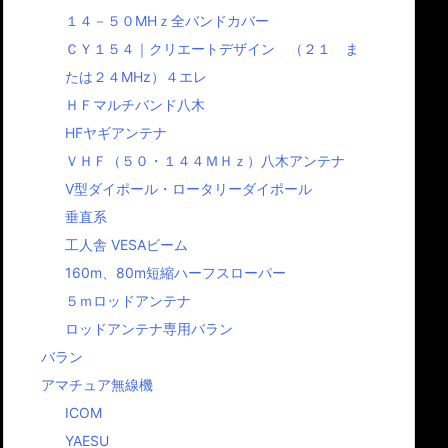
１４－５０MHｚ全バンドカバー
ＣＹ１５４｜クリエートデザイン （２１ ま
たは２４MHz）４エレ
ＨＦマルチバンド八木
HFヤギアンテナ
ＶＨＦ（５０・１４４ＭＨｚ）八木アンテナ
Ⅴ型ダイポール・ロータリーダイポール
垂直系
工人舎 VESAビーム
160m、80m短縮ハーフスローパー
５ｍロッドアンテナ
ロッドアンテナ専用バラン
バラン
アマチュア無線機
ICOM
YAESU