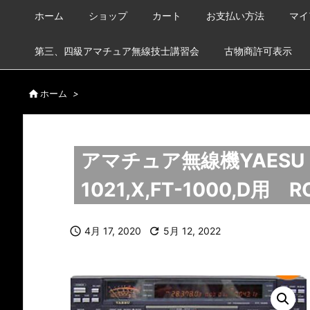
ホーム
ショップ
カート
お支払い方法
マイ
第三、四級アマチュア無線技士講習会
古物商許可表示

ホーム
>
アマチュア無線機YAESU
1021,X,FT-1000,D

4月 17, 2020

5月 12, 2022