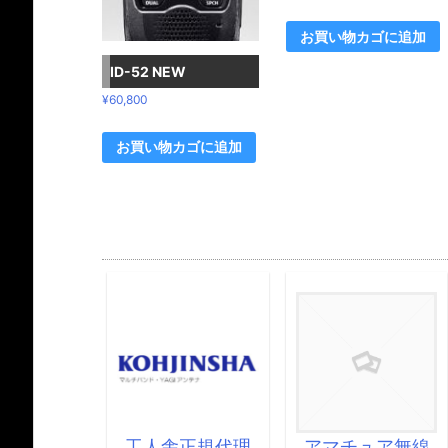
お買い物カゴに追加
ID-52 NEW
¥
60,800
お買い物カゴに追加
MB1 EXPE
ELECYRO
CSの代理店
なりました
工人舎正規代理
アマチュア無線