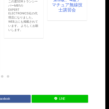
シー
願いします。
弊
マチュア無線技
発
士講習会
を
の代
た
。
ー
れて
を
お願
る
で
す。
acebook
LINE