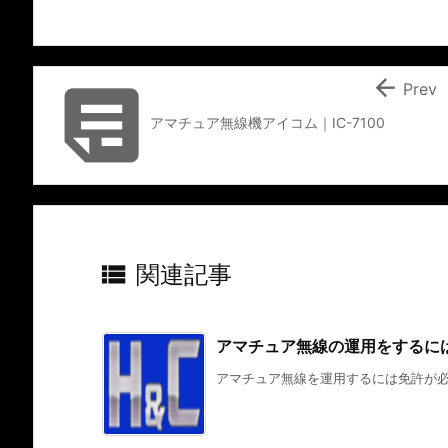


Prev
アマチュア無線機アイコム｜IC-7100

関連記事
アマチュア無線の運用をするに
アマチュア無線を運用するには免許が必要