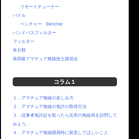
社では新たに情報を
は、何と言ってもAT2K
よ。 お問合せくだ
リモートチューナー
信するホームページ
チューナーです。 SWR
い。
一新いたしまし
が高くてリグ内蔵チュ
パドル
。 これに伴い、ホ
ーナーでは同調できな
ベンチャー Bencher
ムページアドレス
い場合でも 強力にチュ
、下記の通り変更す
ーニング可能です。
バンドパスフィルター
こととなりましたの
ご案内申し上げま
フィルター
 つ […]
未分類
第四級アマチュア無線技士講習会
コラム１
１．アマチュア無線の楽しみ方
２．アマチュア無線の免許の取得方法
３．従事者免許証を取ったら近所の無線局を訪問して
みよう。
４．アマチュア無線開局時に留意してほしいこと