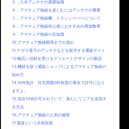
５．八木アンテナの基礎知識
６．アマチュア無線を楽しむにはアンテナが重要
７．アマチュア無線機、トランシーバーについて
８．アマチュア無線初心者におすすめの周波数帯
９．アマチュア無線の豆知識
10.アマチュア無線開局までの流れ
11.ナガラ電子のアンテナなどを販売する通販サイト
12.幅広い信頼を受けるクリエートデザインの製品
13.機材を扱う通販ショップによるアマチュア無線の
始め方
14.1KW免許 住宅周囲5軒程度の署名で許可になり
ますよ。
15.現在1KW許可されていて、新たにリニアを追加す
る方法
16.アマチュア無線の人気の秘密
17.電波という共有財産