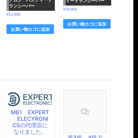
ィートランシーバー
ランシーバー
¥
20,900
¥
52,800
お買い物カゴに追加
お買い物カゴに追加
ホ
ド
サ
RT
Beko製品販売
ア
NI
再開します
に
平
BEKO製品の販売を再
。
賜
開します。 よろしくお
げ
第3級、4級ア