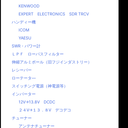
KENWOOD
EXPERT ELECTRONICS SDR TRCV
ハンディー機
ICOM
YAESU
SWR・パワー計
ＬＰＦ ローパスフィルター
伸縮アルミポール（旧フジインダストリー）
レシーバー
ローテータ―
スイッチング電源（神電源等）
ームページア
インバーター
レスの変更と
12V→13.8V DCDC
米国Palstar社
フジインダス
イトリニュー
の正規代理店に
リー アルミ
ルとのご案内
２４V→１３．８V デコデコ
なりました。
ール扱いま
素は格別のご高配を
チューナー
り、厚く御礼申し上
近々にPalstaｒ製品入
今後商品を扱います
アンテナチューナー
ます。 このたび、
荷します。 当店一押し
お値段も安くします