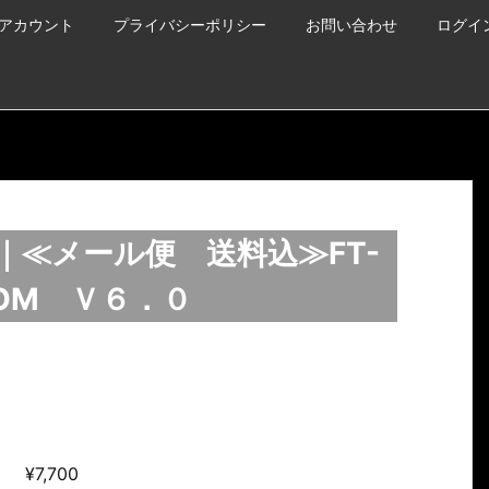
アカウント
プライバシーポリシー
お問い合わせ
ログイ
｜≪メール便 送料込≫FT-
用 ROM Ｖ６．０
¥
7,700