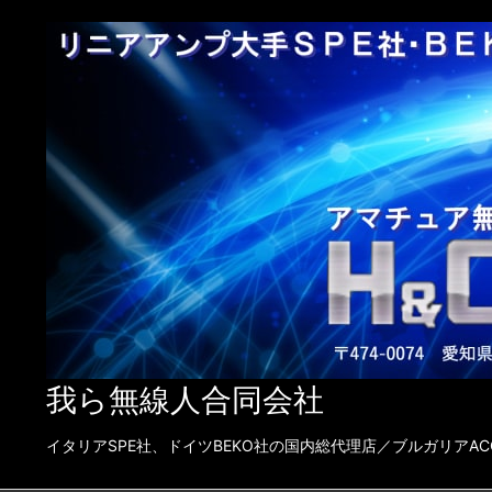
我ら無線人合同会社
イタリアSPE社、ドイツBEKO社の国内総代理店／ブルガリアACOM