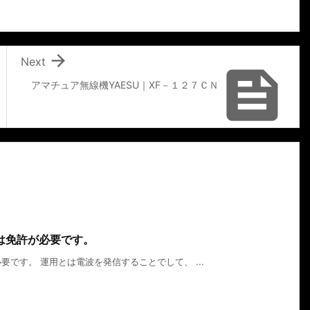

Next

アマチュア無線機YAESU｜XF－１２７ＣＮ
は免許が必要です。
です。 運用とは電波を発信することでして、 ...